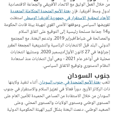
من خلال العمل الوثيق مع الاتحاد الأفريقي والجماعة الاقتصادية
لدول وسط أفريقيا، فإن
بعثة الأمم المتحدة المتكاملة المتعددة
الأبعاد لتحقيق الاستقرار في جمهورية أفريقيا الوسطى
استغلت
تفويضها السياسي وموقفها الأمني ​​القوي لتهيئة بيئة قادت الحكومة
و14 جماعة مسلحة رئيسية إلى التوقيع على اتفاق السلام
والمصالحة في شباط/فبراير 2019. وتدعم البعثة، مع المجتمع
الدولي، البلد قبل الانتخابات الرئاسية والتشريعية المجمعة المقرر
إجراؤها في 27 كانون الأول/ديسمبر 2020. وستليها انتخابات
محلية في أواخر عام 2021 - وهي أول انتخابات منذ استعادة
النظام الدستوري وتوقيع الاتفاق السياسي.
جنوب السودان
تلعب
بعثة الأمم المتحدة في جنوب السودان
، أثناء تنفيذ ولايتها
ذات الركائز الأربع، دوراً فعالاً في تعزيز السلام والاستقرار في جنوب
السودان من خلال الاستفادة من المساعي الحميدة للأمين العام على
المستوى الوطني ومستوى الولايات والمستوى المحلي. وعلى
الصعيد الوطني، دعمت البعثة بشكلٍ كبير الهيئة الحكومية الدولية