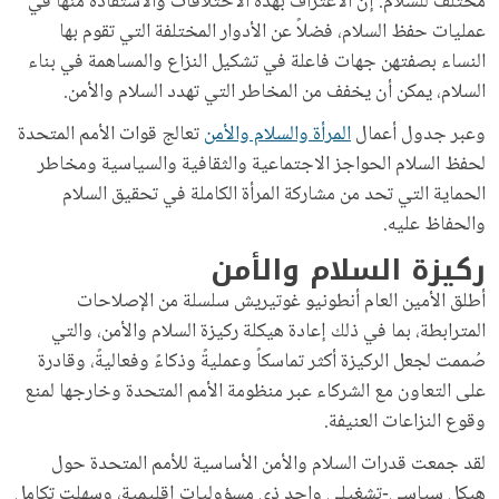
مختلف للسلام. إن الاعتراف بهذه الاختلافات والاستفادة منها في
عمليات حفظ السلام، فضلاً عن الأدوار المختلفة التي تقوم بها
النساء بصفتهن جهات فاعلة في تشكيل النزاع والمساهمة في بناء
السلام، يمكن أن يخفف من المخاطر التي تهدد السلام والأمن.
وعبر جدول أعمال
المرأة والسلام والأمن
تعالج قوات الأمم المتحدة
لحفظ السلام الحواجز الاجتماعية والثقافية والسياسية ومخاطر
الحماية التي تحد من مشاركة المرأة الكاملة في تحقيق السلام
والحفاظ عليه.
ركيزة السلام والأمن
أطلق الأمين العام أنطونيو غوتيريش سلسلة من الإصلاحات
المترابطة، بما في ذلك إعادة هيكلة ركيزة السلام والأمن، والتي
صُممت لجعل الركيزة أكثر تماسكاً وعمليةً وذكاءً وفعاليةً، وقادرة
على التعاون مع الشركاء عبر منظومة الأمم المتحدة وخارجها لمنع
وقوع النزاعات العنيفة.
لقد جمعت قدرات السلام والأمن الأساسية للأمم المتحدة حول
هيكل سياسي-تشغيلي واحد ذي مسؤوليات إقليمية، وسهلت تكامل