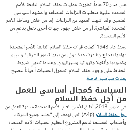
على مدار 70 عاماً، تطورت عمليات حفظ السلام التابعة للأمم
المتحدة لتلبية متطلبات النزاعات المختلفة والمشهد السياسي
المتغير. وقد انتهت العديد من النزاعات، إما من خلال وساطة الأمم
المتحدة المباشرة، أو من خلال جهود جهات أخرى تعمل بدعمٍ من
الأمم المتحدة.
ومنذ عام 1948 أكملت قوات حفظ السلام التابعة للأمم المتحدة
مهامها بنجاح وغادرت عدة دول، من بينها تيمور الشرقية وليبيريا
وكمبوديا وأنغولا وكرواتيا وسيراليون. وعندما تنتهي شروط
الحفاظ على وجود حفظ السلام، تتحول العمليات أحياناً لتصبح
بعثات سياسية خاصة
.
السياسة كمجال أساسي للعمل
من أجل حفظ السلام
في مارس 2018، أطلق الأمين العام للأمم المتحدة مبادرة العمل من
أجل حفظ السلام
(A4p) التي تهدف إلى "حشد جميع الشركاء
وأصحاب المصلحة لدعم المشروع العظيم لعمليات الأمم المتحدة