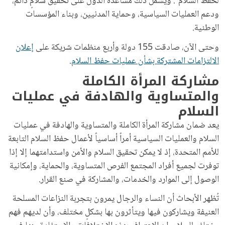
لحفظ السلام". ويشمل ذلك مساعدة الدول على تحقيق سلامٍ دائم،
ودعم العمليات السياسية، وحماية المدنيين، وبناء المؤسسات
الوطنية.
وحتى الآن، صادقت 155 دولة وأربع منظمات شريكة على
إعلان
الالتزامات المشتركة بشأن عمليات حفظ السلام
.
مشاركة المرأة الكاملة
والمتساوية والهادفة في عمليات
السلام
يعد ضمان مشاركة المرأة الكاملة والمتساوية والهادفة في عمليات
السلام والعمليات السياسية أمراً أساسياً لأعمال حفظ السلام التابعة
للأمم المتحدة، إذ لا يمكن تحقيق السلام والأمن واستدامتهما إلا إذا
توفرت لجميع أفراد المجتمع الفرص المتساوية، والحماية، وإمكانية
الوصول إلى الموارد والخدمات، والمشاركة في صنع القرار.
تُظهر الأبحاث أن النساء والرجال يمرون بتجربة النزاعات المسلحة
العنيفة ويشاركون فيها ويتأثرون بها بشكلٍ مختلف، وأن لديهم فهم