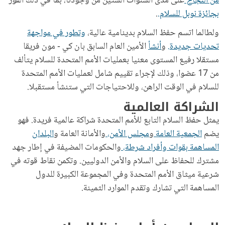
من النجاح
على مدى السنوات الستين من وجودنا، بما في ذلك الفوز
بجائزة نوبل للسلام.
.
ولطالما اتسم حفظ السلام بدينامية عالية،
وتطور في مواجهة
تحديات جديدة.
و
أنشأ
الأمين العام السابق بان كي - مون فريقا
مستقلا رفيع المستوى معنيا بعمليات الأمم المتحدة للسلام يتألف
من 17 عضوا، وذلك لإجراء تقييم شامل لعمليات الأمم المتحدة
للسلام في الوقت الراهن، وللاحتياجات التي ستنشأ مستقبلا.
الشراكة العالمية
يمثل حفظ السلام التابع للأمم المتحدة شراكة عالمية فريدة. فهو
يضم
الجمعية العامة
و
مجلس الأمن،
والأمانة العامة و
البلدان
المساهمة بقوات وأفراد شرطة،
والحكومات المضيفة في إطار جهد
مشترك للحفاظ على السلام والأمن الدوليين. وتكمن نقاط قوته في
شرعية ميثاق الأمم المتحدة وفي المجموعة الكبيرة للدول
المساهمة التي تشارك وتقدم الموارد الثمينة.