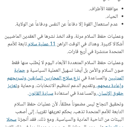
موافقة الأطراف.
الحياد.
عدم استعمال القوة إلا دفاعاُ عن النفس ودفاعاُ عن الولاية.
وعمليات حفظ السلام مرنة، وقد اتخذ نشرها في العقدين الماضيين
أشكالا كثيرة. وهناك في الوقت الراهن
11 عملية سلام
تابعة للأمم
المتحدة منتشرة في أربع قارات.
وعمليات حفظ السلام المتعددة الأبعاد اليوم لا يُطلب منها فقط
صون السلام والأمن بل أيضا تسهيل العملية السياسية و
حماية
المدنيين
والمساعدة في
نزع سلاح المحاربين السابقين وتسريحهم
وإعادة دمجهم،
وتقديم الدعم لتنظيم الانتخابات، وحماية و
تعزيز
حقوق الإنسان،
والمساعدة في استعادة
سيادة القانون
.
وتحقيق النجاح ليس مضموناً مطلقاً، لأن عمليات حفظ السلام
التابعة للأمم المتحدة تذهب، بحكم تعريفها تقريبا، إلى أصعب
البيئات من الناحية المادية والسياسية. ومع ذلك، فقد أنجزنا
سجلا