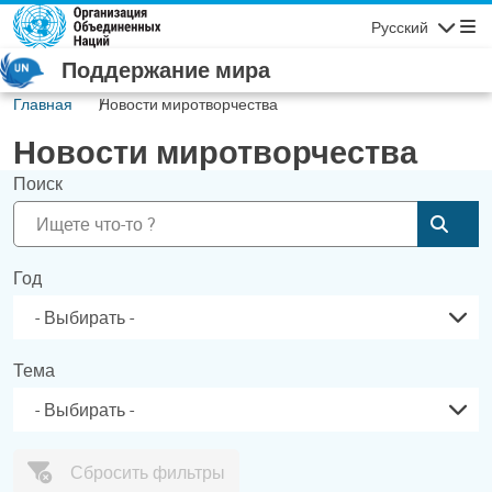
Перейти к основному содержанию
Русский
Навигаци
Поддержание мира
Главная
Новости миротворчества
Новости миротворчества
Поиск
Отпр
Год
Тема
Сбросить фильтры