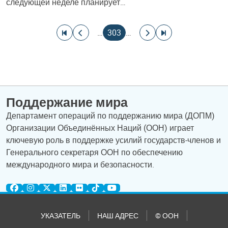
следующей неделе планирует…
Нумерация страниц
На первую страницу
На предыдущую страницу
Текущая страница
На следующую страницу
На последнюю страницу
…
303
…
Поддержание мира
Департамент операций по поддержанию мира (ДОПМ)
Организации Объединённых Наций (ООН) играет
ключевую роль в поддержке усилий государств-членов и
Генерального секретаря ООН по обеспечению
международного мира и безопасности.
УКАЗАТЕЛЬ
НАШ АДРЕС
© ООН