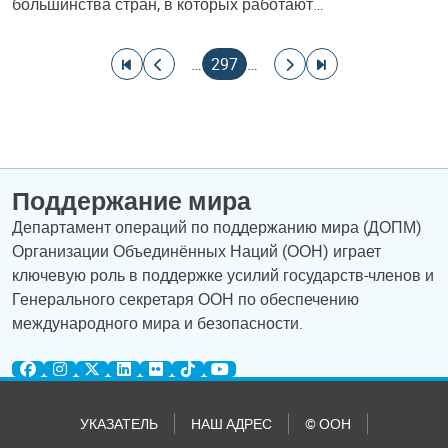
большинства стран, в которых работают…
Нумерация страниц
На первую страницу
На предыдущую страницу
Текущая страница
На следующую страницу
На последнюю страницу
…
297
…
Поддержание мира
Департамент операций по поддержанию мира (ДОПМ)
Организации Объединённых Наций (ООН) играет
ключевую роль в поддержке усилий государств-членов и
Генерального секретаря ООН по обеспечению
международного мира и безопасности.
УКАЗАТЕЛЬ
НАШ АДРЕС
© ООН