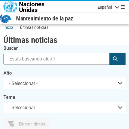
Pasar al contenido principal
Español
Navegaci
Mantenimiento de la paz
Inicio
Últimas noticias
Últimas noticias
Buscar
Envia
Año
Tema
Borrar filtros